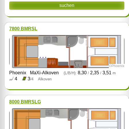
suchen
7800 BMRSL
©Phoenix
Phoenix
MaXi-Alkoven
8,30
2,35
3,51
(L/B/H):
/
/
m
4
3
/4
Alkoven
8000 BMRSLG