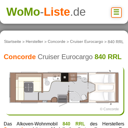
WoMo
-
Liste
.de
☰
Startseite
>
Hersteller
>
Concorde
>
Cruiser Eurocargo
> 840 RRL
Concorde
Cruiser Eurocargo
840 RRL
© Concorde
Das Alkoven-Wohnmobil
840 RRL
des Herstellers