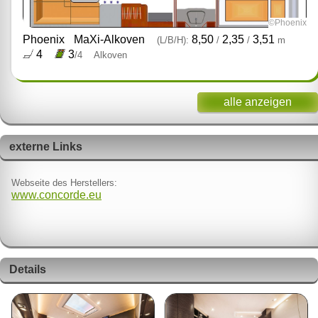
©Phoenix
Phoenix
MaXi-Alkoven
8,50
2,35
3,51
(L/B/H):
/
/
m
4
3
/4
Alkoven
alle anzeigen
externe Links
Webseite des Herstellers:
www.concorde.eu
Details