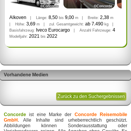
©Concorde
©Concorde
Alkoven
8,50
9,00
2,38
|
Länge:
bis
m
|
Breite:
m
3,69
ab 7.490
|
Höhe:
m
|
zul. Gesamtgewicht:
kg
|
Iveco Eurocargo
4
Basisfahrzeug:
|
Anzahl Fahrzeuge:
2021
2022
Modelljahr:
bis
Vorhandene Medien
Zurück zu den Suchergebnissen
Concorde
ist eine Marke der
Concorde Reisemobile
GmbH
. Alle Inhalte sind urheberrechtlich geschützt.
Abbildungen können Sonderausstattung oder