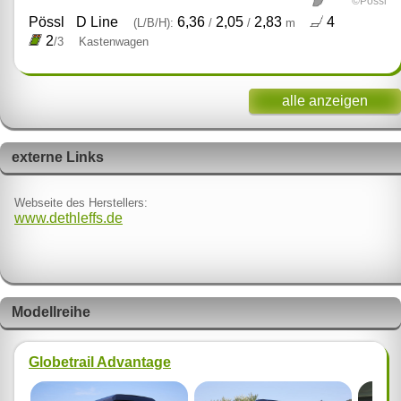
©Pössl
Pössl
D Line
6,36
2,05
2,83
4
(L/B/H):
/
/
m
2
/3
Kastenwagen
alle anzeigen
externe Links
Webseite des Herstellers:
www.dethleffs.de
Modellreihe
Globetrail Advantage