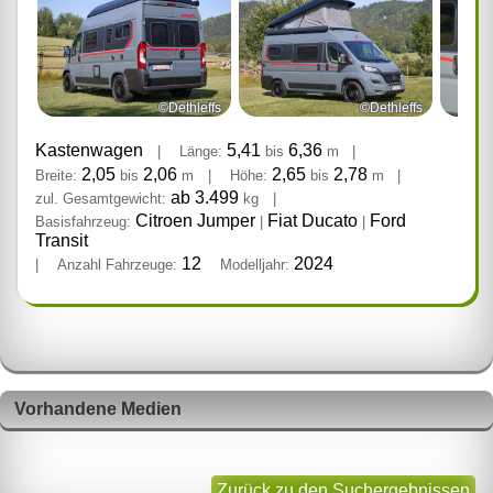
©Dethleffs
©Dethleffs
Kastenwagen
5,41
6,36
|
Länge:
bis
m
|
2,05
2,06
2,65
2,78
Breite:
bis
m
|
Höhe:
bis
m
|
ab 3.499
zul. Gesamtgewicht:
kg
|
Citroen Jumper
Fiat Ducato
Ford
Basisfahrzeug:
|
|
Transit
12
2024
|
Anzahl Fahrzeuge:
Modelljahr:
Vorhandene Medien
Zurück zu den Suchergebnissen