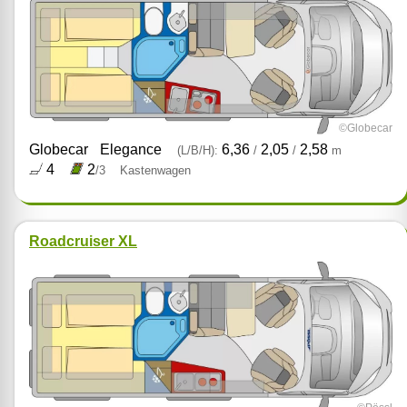
©Globecar
Globecar
Elegance
6,36
2,05
2,58
(L/B/H):
/
/
m
4
2
/3
Kastenwagen
Roadcruiser XL