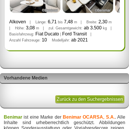
©Benimar
©Benimar
Alkoven
6,71
7,48
2,30
|
Länge:
bis
m
|
Breite:
m
3,08
ab 3.500
|
Höhe:
m
|
zul. Gesamtgewicht:
kg
|
Fiat Ducato
Ford Transit
Basisfahrzeug:
|
|
10
ab 2021
Anzahl Fahrzeuge:
Modelljahr:
Vorhandene Medien
Zurück zu den Suchergebnissen
Benimar
ist eine Marke der
Benimar OCARSA, S.A.
. Alle
Inhalte sind urheberrechtlich geschützt. Abbildungen
können Sonderausstattung oder Vorjahresdecore zeigen.