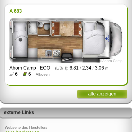
A 683
©Ahorn Camp
Ahorn Camp
ECO
6,81
2,34
3,06
(L/B/H):
/
/
m
6
6
Alkoven
alle anzeigen
externe Links
Webseite des Herstellers: