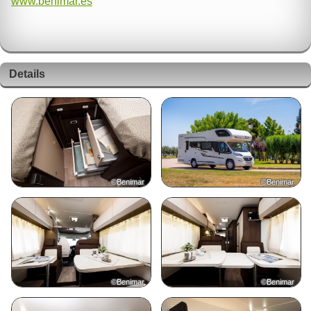
www.benimar.es
Details
©Benimar
©Benimar
©Benimar
©Benimar