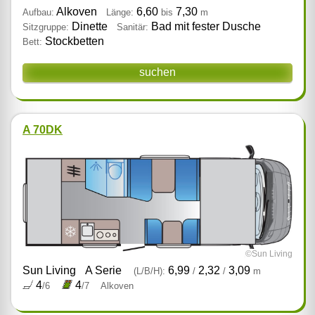
Alkoven
6,60
7,30
Aufbau:
Länge:
bis
m
Dinette
Bad mit fester Dusche
Sitzgruppe:
Sanitär:
Stockbetten
Bett:
suchen
A 70DK
©Sun Living
Sun Living
A Serie
6,99
2,32
3,09
(L/B/H):
/
/
m
4
4
/6
/7
Alkoven