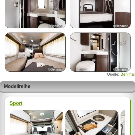
©Benimar
©Benimar
©Benimar
©Benimar
Quelle:
Benimar
Modellreihe
Sport