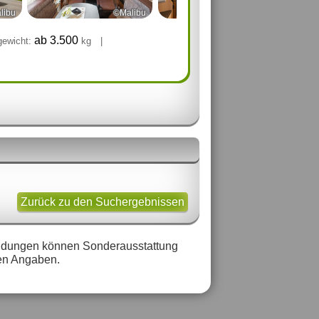
libu
©Malibu
©Malibu
ab 3.500
gewicht:
kg
|
Zurück zu den Suchergebnissen
bbildungen können Sonderausstattung
ten Angaben.