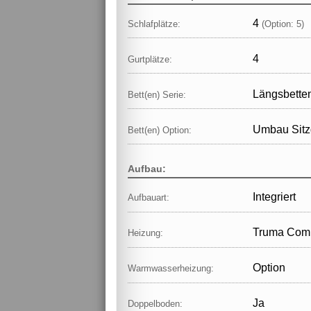
4
Schlafplätze:
(Option: 5)
4
Gurtplätze:
Längsbetten
Bett(en) Serie:
Umbau Sitz
Bett(en) Option:
Aufbau:
Integriert
Aufbauart:
Truma Comb
Heizung:
Option
Warmwasserheizung:
Ja
Doppelboden: