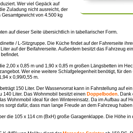
duziert. Wer viel Gepäck auf
 Zuladung nicht ausreicht, der
s Gesamtgewicht von 4.500 kg
ten auf dieser Seite übersichtlich in tabellarischer Form.
dinette / L-Sitzgruppe. Die Küche findet auf der Fahrerseite ih
iter auf der Beifahrerseite. Außerdem besitzt das Fahrzeug e
 befindet.
die 2,00 x 0,85 m und 1,90 x 0,85 m großen Längsbetten im He
zangebot. Wer eine weitere Schlafgelegenheit benötigt, für den g
1,94 x 0,99/0,55 m.
trägt 150 Liter. Der Wasservorrat kann in Fahrstellung auf ein
u 140 Liter. Das Wohnmobil besitzt einen
Doppelboden
. Dank
das Wohnmobil ideal für den Wintereinsatz. Da im Aufbau auf Holz
ies sorgt dafür, dass man lange Freude an dem Fahrzeug haben 
ber die 105 x 114 cm (BxH) große Garagenklappe. Die Höhe in 