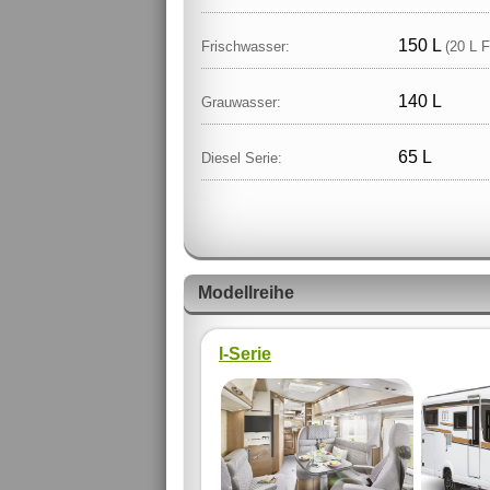
150 L
Frischwasser:
(20 L F
140 L
Grauwasser:
65 L
Diesel Serie:
Modellreihe
I-Serie