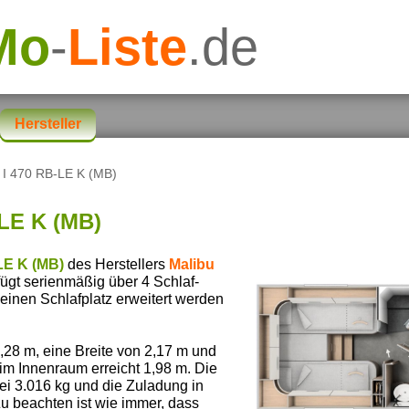
Mo
-
Liste
.de
Hersteller
 I 470 RB-LE K (MB)
-LE K (MB)
LE K (MB)
des Herstellers
Malibu
fügt serienmäßig über 4 Schlaf-
einen Schlafplatz erweitert werden
28 m, eine Breite von 2,17 m und
im Innenraum erreicht 1,98 m. Die
ei 3.016 kg und die Zuladung in
Zu beachten ist wie immer, dass