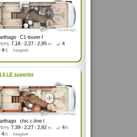
©Carthago
arthago
C1-tourer I
7,18
2,27
2,95
4
/B/H):
/
/
m
4
/5
Integriert
 4.9 LE superior
©Carthago
arthago
chic c-line I
7,39
2,27
2,92
4
/B/H):
/
/
m
/5
4
/5
Integriert