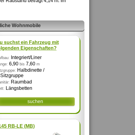
r Radstand beträgt 4,14 m. Im
liche Wohnmobile
u suchst ein Fahrzeug mit
olgenden Eigenschaften?
Integriert/Liner
fbau:
6,90
7,60
nge:
bis
m
Halbdinette /
tzgruppe:
‑Sitzgruppe
Raumbad
nitär:
Längsbetten
tt:
suchen
 145 RB-LE (MB)