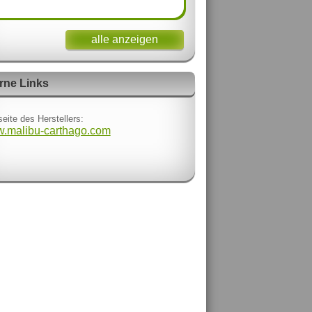
alle anzeigen
rne Links
eite des Herstellers:
.malibu-carthago.com