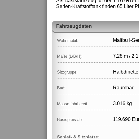
Als Basisfahrzeug für den I 470 RB-L
Serien-Kraftstofftank finden 65 Liter Pl
Fahrzeugdaten
Malibu I-Se
Wohnmobil:
7,28 m / 2,1
Maße (L/B/H):
Halbdinette
Sitzgruppe:
Raumbad
Bad:
3.016 kg
Masse fahrbereit:
119.690 Eu
Basispreis ab:
Schlaf- & Sitzplätze: