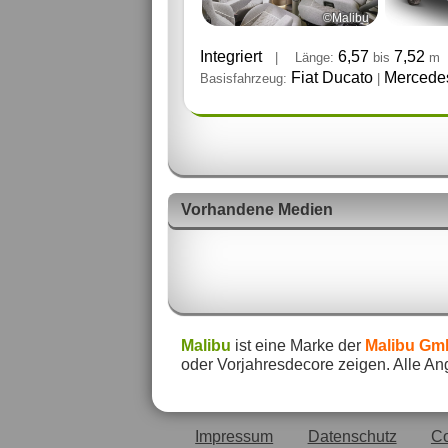
©Malibu
Integriert
6,57
7,52
|
Länge:
bis
m
Fiat Ducato
Mercedes
Basisfahrzeug:
|
Vorhandene Medien
Malibu
ist eine Marke der
Malibu Gm
oder Vorjahresdecore zeigen. Alle An
Impressum
Datenschutz
Co