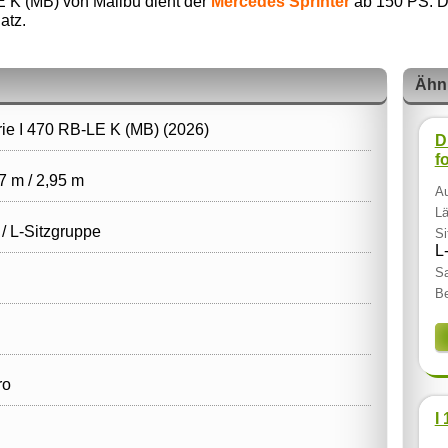
E K (MB) von Malibu dient der
Mercedes Sprinter
ab 150 PS. De
atz.
Ähn
rie I 470 RB-LE K (MB) (2026)
D
f
7 m / 2,95 m
Au
Lä
 / L‑Sitzgruppe
Si
L
Sa
Be
ro
I