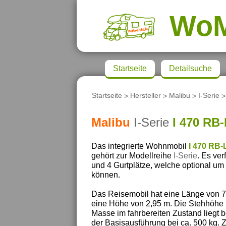
Wo
Startseite
Detailsuche
Startseite
>
Hersteller
>
Malibu
>
I-Serie
>
Malibu
I-Serie
I 470 RB
Das integrierte Wohnmobil
I 470 RB-
gehört zur Modellreihe
I-Serie
. Es ver
und 4 Gurtplätze, welche optional um 
können.
Das Reisemobil hat eine Länge von 7,
eine Höhe von 2,95 m. Die Stehhöhe 
Masse im fahrbereiten Zustand liegt b
der Basisausführung bei ca. 500 kg. 