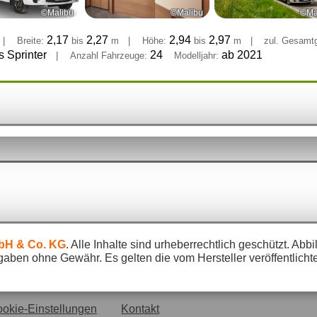
©Malibu
©Malibu
©Ma
2,17
2,27
2,94
2,97
|
Breite:
bis
m
|
Höhe:
bis
m
|
zul. Gesamt
 Sprinter
24
ab 2021
|
Anzahl Fahrzeuge:
Modelljahr:
bH & Co. KG
. Alle Inhalte sind urheberrechtlich geschützt. A
gaben ohne Gewähr. Es gelten die vom Hersteller veröffentlich
okie-Einstellungen
Kontakt