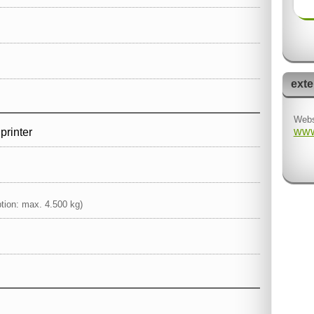
exte
Webs
www
printer
tion: max. 4.500 kg)