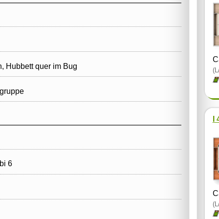
C
, Hubbett quer im Bug
(L
gruppe
I
i 6
C
(L