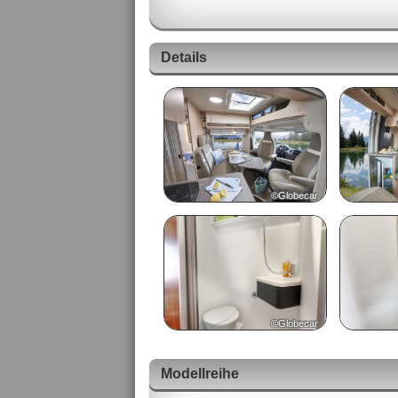
Details
©Globecar
©Globecar
Modellreihe