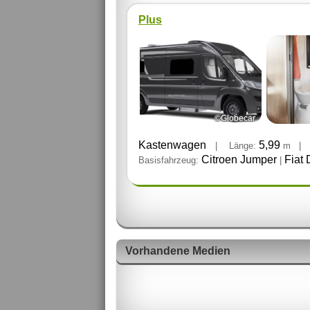
Plus
©Globecar
Kastenwagen
5,99
|
Länge:
m
|
Citroen Jumper
Fiat 
Basisfahrzeug:
|
Vorhandene Medien