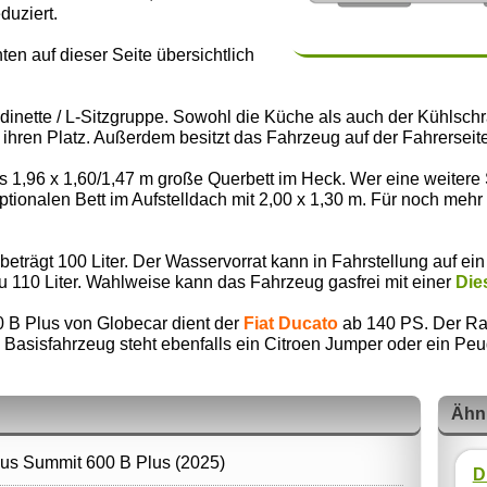
duziert.
nten auf dieser Seite übersichtlich
bdinette / L-Sitzgruppe. Sowohl die Küche als auch der Kühls
te ihren Platz. Außerdem besitzt das Fahrzeug auf der Fahrerse
 1,96 x 1,60/1,47 m große Querbett im Heck. Wer eine weitere S
ionalen Bett im Aufstelldach mit 2,00 x 1,30 m. Für noch mehr 
trägt 100 Liter. Der Wasservorrat kann in Fahrstellung auf ein
u 110 Liter. Wahlweise kann das Fahrzeug gasfrei mit einer
Die
0 B Plus von Globecar dient der
Fiat Ducato
ab 140 PS. Der Rad
Als Basisfahrzeug steht ebenfalls ein Citroen Jumper oder ein P
Ähn
lus Summit 600 B Plus (2025)
D