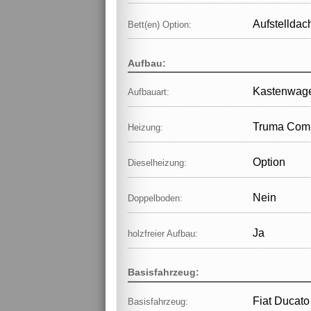
Aufstelldac
Bett(en) Option:
Aufbau:
Kastenwag
Aufbauart:
Truma Comb
Heizung:
Option
Dieselheizung:
Nein
Doppelboden:
Ja
holzfreier Aufbau:
Basisfahrzeug:
Fiat Ducat
Basisfahrzeug: