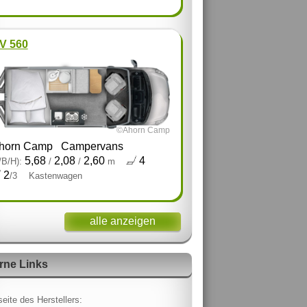
V 560
©Ahorn Camp
horn Camp
Campervans
5,68
2,08
2,60
4
/B/H):
/
/
m
2
/3
Kastenwagen
alle anzeigen
rne Links
eite des Herstellers: