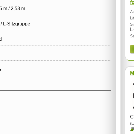
f
5 m / 2,58 m
Au
Lä
 / L‑Sitzgruppe
Si
L
Sa
d
o
M
C
(L