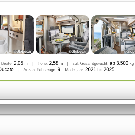
©Globecar
©Globecar
©Glob
2,05
2,58
ab 3.500
Breite:
m
|
Höhe:
m
|
zul. Gesamtgewicht:
kg
Ducato
9
2021
2025
|
Anzahl Fahrzeuge:
Modelljahr:
bis