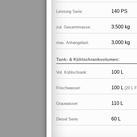
140 PS
Leistung Serie:
3.500 kg
zul. Gesamtmasse:
3.000 kg
max. Anhängelast:
Tank- & Kühlschrankvolumen:
100 L
Vol. Kühlschrank:
100 L
Frischwasser:
(20 L F
110 L
Grauwasser:
60 L
Diesel Serie: