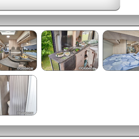
©Globecar
©Globecar
©Globecar