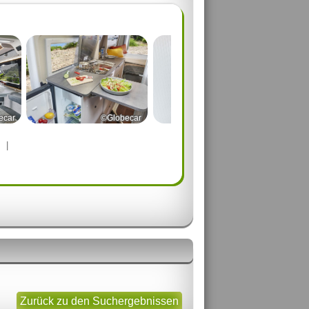
ecar
©Globecar
©Globecar
|
Zurück zu den Suchergebnissen