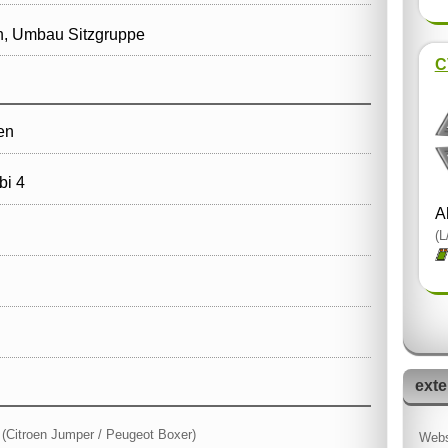
h, Umbau Sitzgruppe
C
en
i 4
A
(L
exte
o
(Citroen Jumper / Peugeot Boxer)
Webs