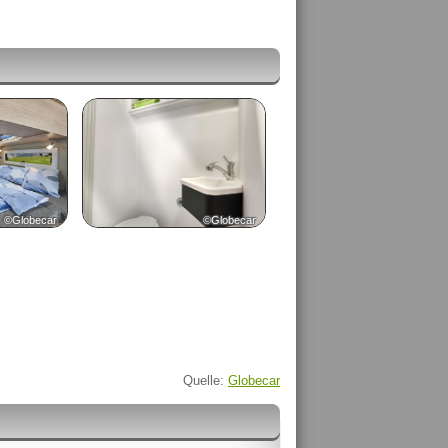
©Globecar
©Globecar
Quelle:
Globecar