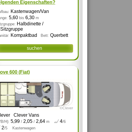
olgenden Eigenschaften?
Kastenwagen/Van
fbau:
5,60
6,30
nge:
bis
m
Halbdinette /
tzgruppe:
‑Sitzgruppe
Kompaktbad
Querbett
nitär:
Bett:
suchen
ove 600 (Fiat)
©Clever
lever
Clever Vans
5,99
2,05
2,64
4
/B/H):
/
/
m
/6
2
/5
Kastenwagen