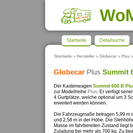
Wo
Startseite
Detailsuche
Startseite
>
Hersteller
>
Globecar
>
Plus
>
Globecar
Plus
Summit 6
Der Kastenwagen
Summit 600 B Plu
zur Modellreihe
Plus
. Er verfügt seri
4 Gurtplätze, welche optional um 3 Sc
erweitert werden können.
Die Fahrzeugmaße betragen 5,99 m in 
und 2,58 m in der Höhe. Die Stehhöhe
Masse im fahrbereiten Zustand liegt 
Zuladung bei mehr als 700 kg. Zu bea