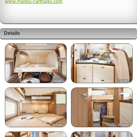
www.malibu-carthago.com
Details
©Malibu
©Malibu
©Malibu
©Malibu