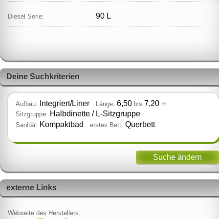
90 L
Diesel Serie:
Deine Suchkriterien
Integriert/Liner
6,50
7,20
Aufbau:
Länge:
bis
m
Halbdinette / L‑Sitzgruppe
Sitzgruppe:
Kompaktbad
Querbett
Sanitär:
erstes Bett:
Suche ändern
externe Links
Webseite des Herstellers: