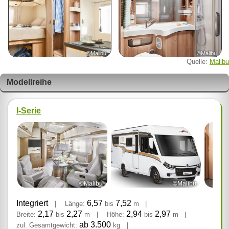
©Malibu
©Malibu
Quelle:
Malibu
Modellreihe
I-Serie
©Malibu
©Malibu
Integriert
6,57
7,52
|
Länge:
bis
m
|
2,17
2,27
2,94
2,97
Breite:
bis
m
|
Höhe:
bis
m
|
ab 3.500
zul. Gesamtgewicht:
kg
|