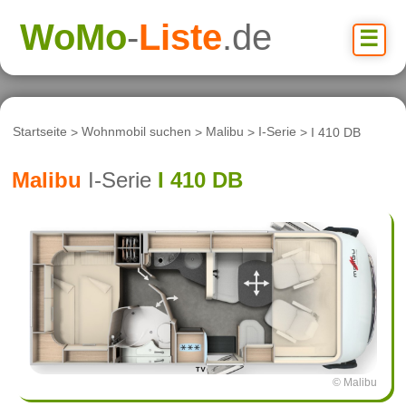
WoMo
-
Liste
.de
☰
Startseite
>
Wohnmobil suchen
>
Malibu
>
I-Serie
> I 410 DB
Malibu
I-Serie
I 410 DB
© Malibu