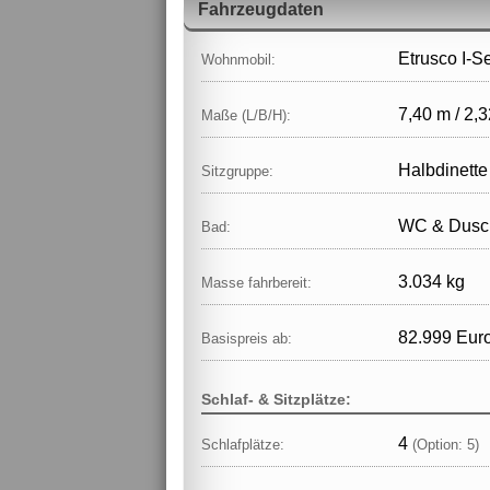
Fahrzeugdaten
Etrusco I-S
Wohnmobil:
7,40 m / 2,3
Maße (L/B/H):
Halbdinette
Sitzgruppe:
WC & Dusch
Bad:
3.034 kg
Masse fahrbereit:
82.999 Eur
Basispreis ab:
Schlaf- & Sitzplätze:
4
Schlafplätze:
(Option: 5)