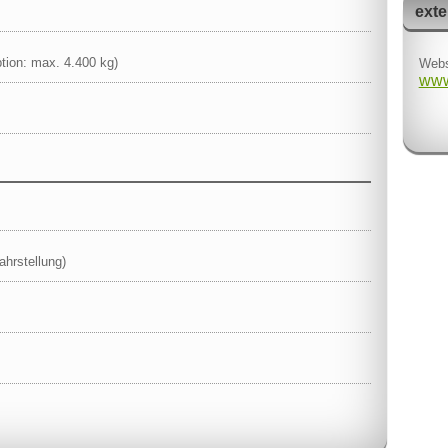
exte
tion: max. 4.400 kg)
Webs
www
ahrstellung)