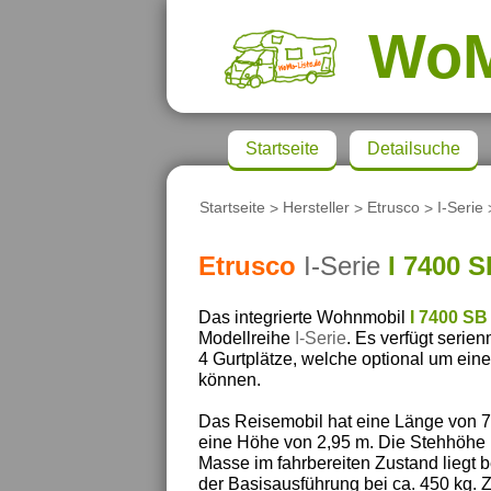
Wo
Startseite
Detailsuche
Startseite
>
Hersteller
>
Etrusco
>
I-Serie
Etrusco
I-Serie
I 7400 
Das integrierte Wohnmobil
I 7400 SB
Modellreihe
I-Serie
. Es verfügt serie
4 Gurtplätze, welche optional um eine
können.
Das Reisemobil hat eine Länge von 7,
eine Höhe von 2,95 m. Die Stehhöhe 
Masse im fahrbereiten Zustand liegt b
der Basisausführung bei ca. 450 kg. 