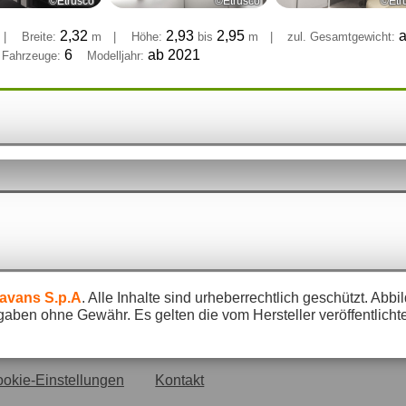
©Etrusco
©Etrusco
©Etr
2,32
2,93
2,95
a
|
Breite:
m
|
Höhe:
bis
m
|
zul. Gesamtgewicht:
6
ab 2021
 Fahrzeuge:
Modelljahr:
ravans S.p.A
. Alle Inhalte sind urheberrechtlich geschützt. A
gaben ohne Gewähr. Es gelten die vom Hersteller veröffentlich
okie-Einstellungen
Kontakt