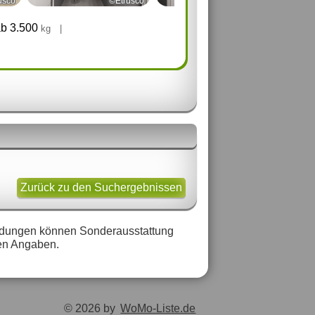
usco
©Etrusco
©Etrusco
b 3.500
kg
|
Zurück zu den Suchergebnissen
bbildungen können Sonderausstattung
ten Angaben.
© 2026 by
WoMo-Liste.de