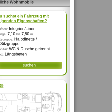
liche Wohnmobile
u suchst ein Fahrzeug mit
olgenden Eigenschaften?
Integriert/Liner
fbau:
7,10
7,80
nge:
bis
m
Halbdinette /
tzgruppe:
‑Sitzgruppe
WC & Dusche getrennt
nitär:
Längsbetten
tt:
suchen
09