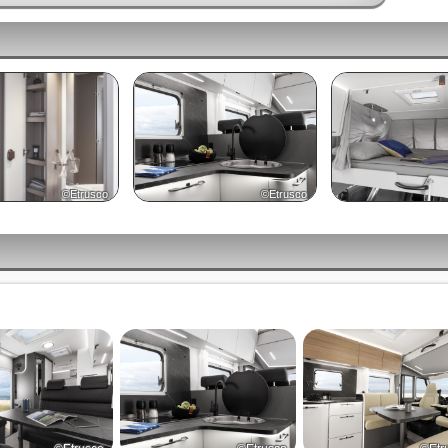
©Etrusco
©Etrusco