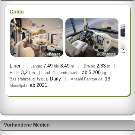
Credo
©Concorde
©Concorde
Liner
7,49
8,49
2,33
|
Länge:
bis
m
|
Breite:
m
|
3,21
ab 5.200
Höhe:
m
|
zul. Gesamtgewicht:
kg
|
Iveco Daily
13
Basisfahrzeug:
|
Anzahl Fahrzeuge:
ab 2021
Modelljahr:
Vorhandene Medien