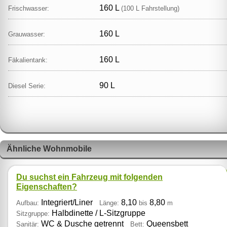
160 L
Frischwasser:
(100 L Fahrstellung)
160 L
Grauwasser:
160 L
Fäkalientank:
90 L
Diesel Serie:
Ähnliche Wohnmobile
Du suchst ein Fahrzeug mit folgenden
Eigenschaften?
Integriert/Liner
8,10
8,80
Aufbau:
Länge:
bis
m
Halbdinette / L‑Sitzgruppe
Sitzgruppe:
WC & Dusche getrennt
Queensbett
Sanitär:
Bett: