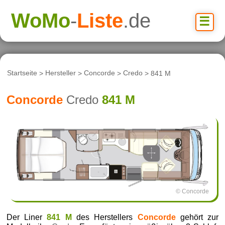
WoMo
-
Liste
.de
☰
Startseite
>
Hersteller
>
Concorde
>
Credo
> 841 M
Concorde
Credo
841 M
© Concorde
Der Liner
841 M
des Herstellers
Concorde
gehört zur