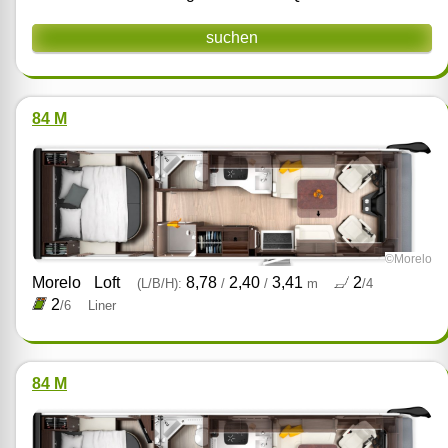
suchen
84 M
©Morelo
Morelo
Loft
8,78
2,40
3,41
2
(L/B/H):
/
/
m
/4
2
/6
Liner
84 M