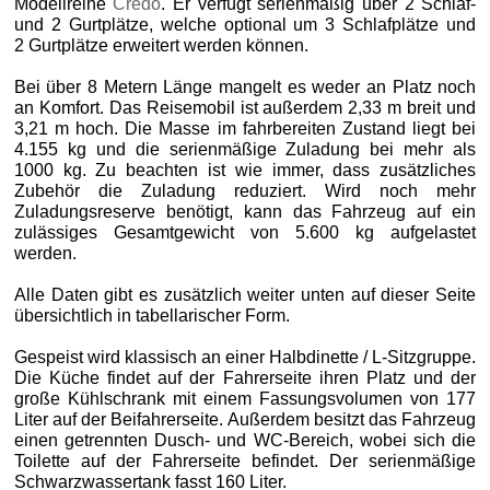
Modellreihe
Credo
. Er verfügt serienmäßig über 2 Schlaf-
und 2 Gurtplätze, welche optional um 3 Schlafplätze und
2 Gurtplätze erweitert werden können.
Bei über 8 Metern Länge mangelt es weder an Platz noch
an Komfort. Das Reisemobil ist außerdem 2,33 m breit und
3,21 m hoch. Die Masse im fahrbereiten Zustand liegt bei
4.155 kg und die serienmäßige Zuladung bei mehr als
1000 kg. Zu beachten ist wie immer, dass zusätzliches
Zubehör die Zuladung reduziert. Wird noch mehr
Zuladungsreserve benötigt, kann das Fahrzeug auf ein
zulässiges Gesamtgewicht von 5.600 kg aufgelastet
werden.
Alle Daten gibt es zusätzlich weiter unten auf dieser Seite
übersichtlich in tabellarischer Form.
Gespeist wird klassisch an einer Halbdinette / L-Sitzgruppe.
Die Küche findet auf der Fahrerseite ihren Platz und der
große Kühlschrank mit einem Fassungsvolumen von 177
Liter auf der Beifahrerseite. Außerdem besitzt das Fahrzeug
einen getrennten Dusch- und WC-Bereich, wobei sich die
Toilette auf der Fahrerseite befindet. Der serienmäßige
Schwarzwassertank fasst 160 Liter.