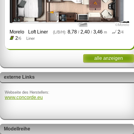
©Morelo
Morelo
Loft Liner
8,78
2,40
3,46
2
(L/B/H):
/
/
m
/4
2
/6
Liner
alle anzeigen
externe Links
Webseite des Herstellers:
www.concorde.eu
Modellreihe