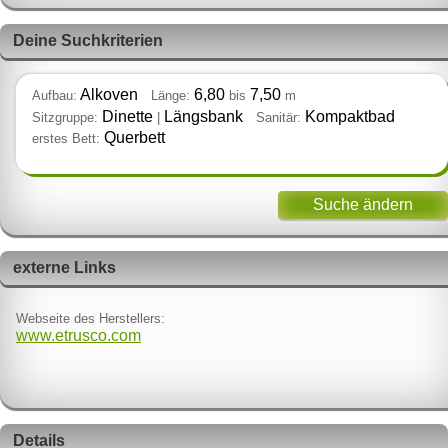
Deine Suchkriterien
Alkoven
6,80
7,50
Aufbau:
Länge:
bis
m
Dinette
Längsbank
Kompaktbad
Sitzgruppe:
|
Sanitär:
Querbett
erstes Bett:
Suche ändern
externe Links
Webseite des Herstellers:
www.etrusco.com
Details