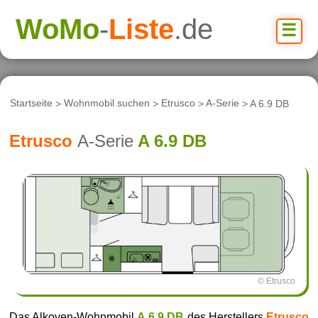
WoMo
-
Liste
.de
☰
Startseite
>
Wohnmobil suchen
>
Etrusco
>
A-Serie
> A 6.9 DB
Etrusco
A-Serie
A 6.9 DB
© Etrusco
Das Alkoven-Wohnmobil
A 6.9 DB
des Herstellers
Etrusco