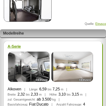
©Etrusco
Quelle:
Etrusco
Modellreihe
A-Serie
©Etrusco
©Etrusco
Alkoven
6,59
7,25
|
Länge:
bis
m
|
2,32
2,33
3,10
3,15
Breite:
bis
m
|
Höhe:
bis
m
|
ab 3.500
zul. Gesamtgewicht:
kg
|
Fiat Ducato
4
Basisfahrzeug:
|
Anzahl Fahrzeuge: