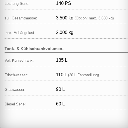
140 PS
Leistung Serie:
3.500 kg
zul. Gesamtmasse:
(Option: max. 3.650 kg)
2.000 kg
max. Anhängelast:
Tank- & Kühlschrankvolumen:
135 L
Vol. Kühlschrank:
110 L
Frischwasser:
(20 L Fahrstellung)
90 L
Grauwasser:
60 L
Diesel Serie: