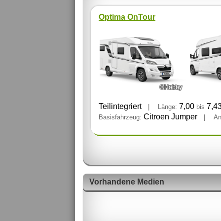
Optima OnTour
©Hobby
Teilintegriert
7,00
7,4
|
Länge:
bis
Citroen Jumper
Basisfahrzeug:
|
An
Vorhandene Medien