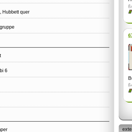
(L
, Hubbett quer
gruppe
6
t
i 6
B
(L
exte
mper