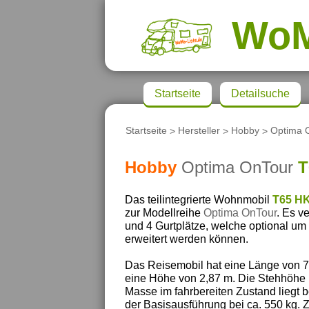
Wo
Startseite
Detailsuche
Startseite
>
Hersteller
>
Hobby
>
Optima 
Hobby
Optima OnTour
T
Das teilintegrierte Wohnmobil
T65 H
zur Modellreihe
Optima OnTour
. Es v
und 4 Gurtplätze, welche optional um 
erweitert werden können.
Das Reisemobil hat eine Länge von 7,
eine Höhe von 2,87 m. Die Stehhöhe 
Masse im fahrbereiten Zustand liegt b
der Basisausführung bei ca. 550 kg. 