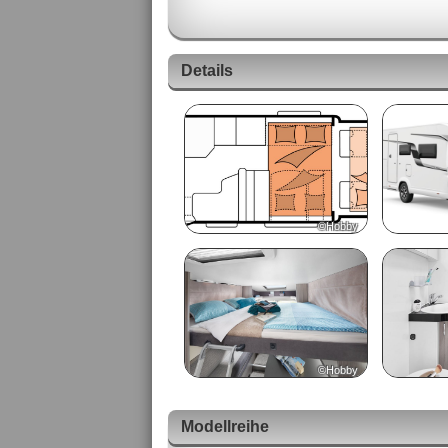
Details
©Hobby
©Hobby
Modellreihe