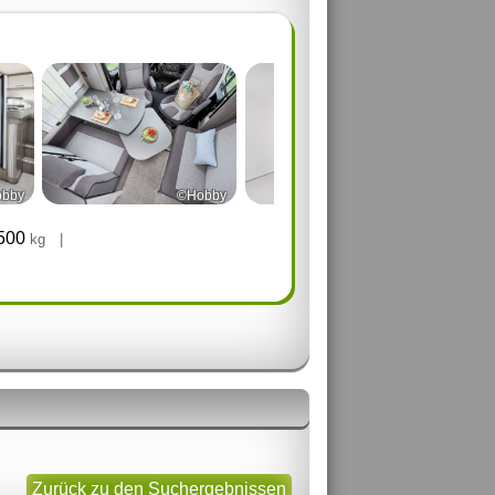
bby
©Hobby
©Hobby
.500
kg
|
Zurück zu den Suchergebnissen