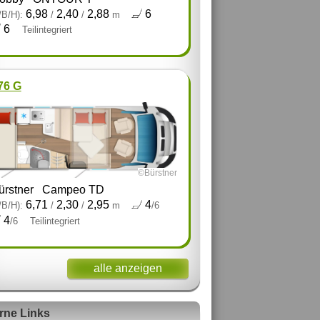
6,98
2,40
2,88
6
/B/H):
/
/
m
6
Teilintegriert
76 G
©Bürstner
ürstner
Campeo TD
6,71
2,30
2,95
4
/B/H):
/
/
m
/6
4
/6
Teilintegriert
alle anzeigen
rne Links