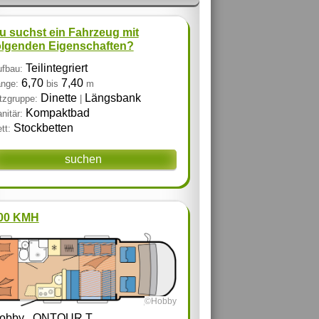
u suchst ein Fahrzeug mit
olgenden Eigenschaften?
Teilintegriert
fbau:
6,70
7,40
nge:
bis
m
Dinette
Längsbank
tzgruppe:
|
Kompaktbad
nitär:
Stockbetten
tt:
suchen
00 KMH
©Hobby
obby
ONTOUR T