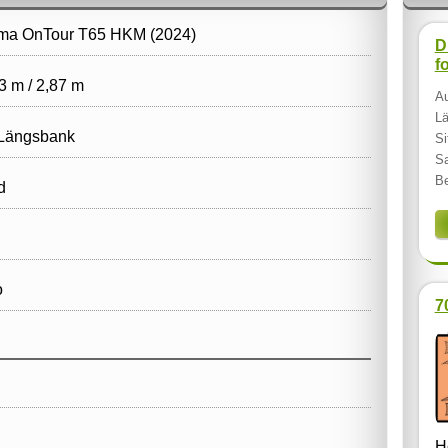
ma OnTour T65 HKM (2024)
D
f
3 m / 2,87 m
Au
Lä
 Längsbank
Si
Sa
Be
d
o
7
H