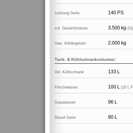
140 PS
Leistung Serie:
3.500 kg
zul. Gesamtmasse:
(Op
2.000 kg
max. Anhängelast:
Tank- & Kühlschrankvolumen:
133 L
Vol. Kühlschrank:
100 L
Frischwasser:
(10 L F
96 L
Grauwasser:
90 L
Diesel Serie: