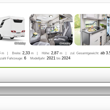
©Hobby
©Hobby
©Ho
3
2,33
2,87
ab 3
m
|
Breite:
m
|
Höhe:
m
|
zul. Gesamtgewicht:
6
2021
2024
zahl Fahrzeuge:
Modelljahr:
bis