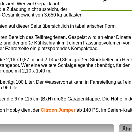
duziert. Wer viel Gepäck auf
 Zuladung nicht ausreicht, der
s Gesamtgewicht von 3.650 kg auflasten.
ten auf dieser Seite übersichtlich in tabellarischer Form.
eren Bereich des Teilintegrierten. Gespeist wird an einer Dinett
latz und der große Kühlschrank mit einem Fassungsvolumen von 1
er Fahrerseite ein platzsparendes Kompaktbad.
die 2,16 x 0,87 m und 2,14 x 0,86 m großen Stockbetten im He
zangebot. Wer eine weitere Schlafgelegenheit benötigt, für den g
gruppe mit 2,10 x 1,40 m.
trägt 100 Liter. Der Wasservorrat kann in Fahrstellung auf ein
 96 Liter.
ber die 67 x 115 cm (BxH) große Garagenklappe. Die Höhe in d
von Hobby dient der
Citroen Jumper
ab 140 PS. Im Serien-Krafts
Ähn