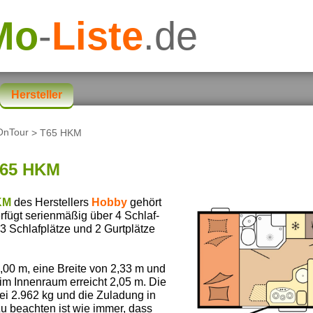
Mo
-
Liste
.de
Hersteller
OnTour
> T65 HKM
65 HKM
KM
des Herstellers
Hobby
gehört
erfügt serienmäßig über 4 Schlaf-
3 Schlafplätze und 2 Gurtplätze
00 m, eine Breite von 2,33 m und
im Innenraum erreicht 2,05 m. Die
ei 2.962 kg und die Zuladung in
Zu beachten ist wie immer, dass