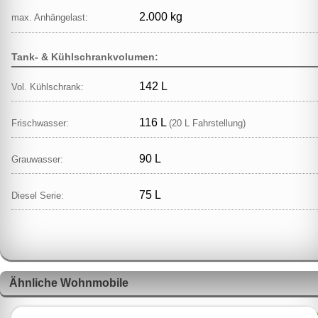
2.000 kg
max. Anhängelast:
Tank- & Kühlschrankvolumen:
142 L
Vol. Kühlschrank:
116 L
Frischwasser:
(20 L Fahrstellung)
90 L
Grauwasser:
75 L
Diesel Serie:
Ähnliche Wohnmobile