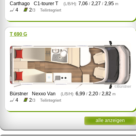
Carthago
C1-tourer T
7,06
2,27
2,95
(L/B/H):
/
/
m
4
2
/3
Teilintegriert
T 690 G
©Bürstner
Bürstner
Nexxo Van
6,99
2,20
2,82
(L/B/H):
/
/
m
4
2
/3
Teilintegriert
alle anzeigen