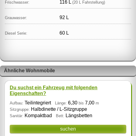
116 L
Frischwasser:
(20 L Fahrstellung)
92 L
Grauwasser:
60 L
Diesel Serie:
Ähnliche Wohnmobile
Du suchst ein Fahrzeug mit folgenden
Eigenschaften?
Teilintegriert
6,30
7,00
Aufbau:
Länge:
bis
m
Halbdinette / L‑Sitzgruppe
Sitzgruppe:
Kompaktbad
Längsbetten
Sanitär:
Bett:
suchen