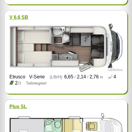
V 6.6 SB
©Etrusco
Etrusco
V-Serie
6,65
2,14
2,76
4
(L/B/H):
/
/
m
2
/3
Teilintegriert
Plus SL