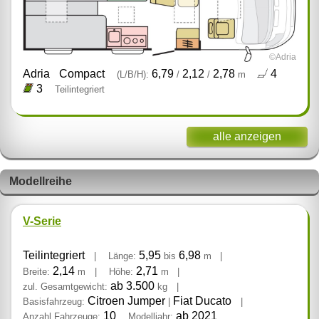
©Adria
Adria
Compact
6,79
2,12
2,78
4
(L/B/H):
/
/
m
3
Teilintegriert
alle anzeigen
Modellreihe
V-Serie
Teilintegriert
5,95
6,98
|
Länge:
bis
m
|
2,14
2,71
Breite:
m
|
Höhe:
m
|
ab 3.500
zul. Gesamtgewicht:
kg
|
Citroen Jumper
Fiat Ducato
Basisfahrzeug:
|
|
10
ab 2021
Anzahl Fahrzeuge:
Modelljahr: