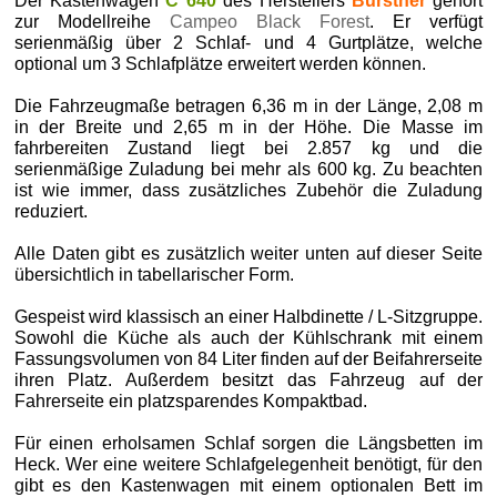
Der Kastenwagen
C 640
des Herstellers
Bürstner
gehört
zur Modellreihe
Campeo Black Forest
. Er verfügt
serienmäßig über 2 Schlaf- und 4 Gurtplätze, welche
optional um 3 Schlafplätze erweitert werden können.
Die Fahrzeugmaße betragen 6,36 m in der Länge, 2,08 m
in der Breite und 2,65 m in der Höhe. Die Masse im
fahrbereiten Zustand liegt bei 2.857 kg und die
serienmäßige Zuladung bei mehr als 600 kg. Zu beachten
ist wie immer, dass zusätzliches Zubehör die Zuladung
reduziert.
Alle Daten gibt es zusätzlich weiter unten auf dieser Seite
übersichtlich in tabellarischer Form.
Gespeist wird klassisch an einer Halbdinette / L-Sitzgruppe.
Sowohl die Küche als auch der Kühlschrank mit einem
Fassungsvolumen von 84 Liter finden auf der Beifahrerseite
ihren Platz. Außerdem besitzt das Fahrzeug auf der
Fahrerseite ein platzsparendes Kompaktbad.
Für einen erholsamen Schlaf sorgen die Längsbetten im
Heck. Wer eine weitere Schlafgelegenheit benötigt, für den
gibt es den Kastenwagen mit einem optionalen Bett im