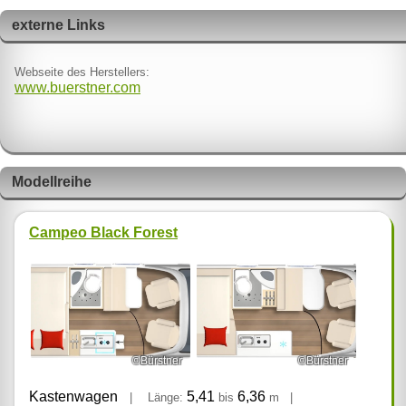
externe Links
Webseite des Herstellers:
www.buerstner.com
Modellreihe
Campeo Black Forest
©Bürstner
©Bürstner
Kastenwagen
5,41
6,36
|
Länge:
bis
m
|