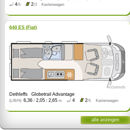
4
2
/5
/3
Kastenwagen
640 ES (Fiat)
©Dethleffs
Dethleffs
Globetrail Advantage
6,36
2,05
2,65
4
2
(L/B/H):
/
/
m
/5
Kastenwagen
alle anzeigen