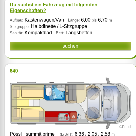
Du suchst ein Fahrzeug mit folgenden
Eigenschaften?
Kastenwagen/Van
6,00
6,70
Aufbau:
Länge:
bis
m
Halbdinette / L‑Sitzgruppe
Sitzgruppe:
Kompaktbad
Längsbetten
Sanitär:
Bett:
suchen
640
©Pössl
Pössl
summit prime
6,36
2,05
2,58
(L/B/H):
/
/
m