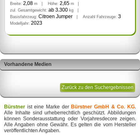
2,08
2,65
Breite:
m
|
Höhe:
m
|
ab 3.300
zul. Gesamtgewicht:
kg
|
Citroen Jumper
3
Basisfahrzeug:
|
Anzahl Fahrzeuge:
2023
Modelljahr:
Vorhandene Medien
Zurück zu den Suchergebnissen
Bürstner
ist eine Marke der
Bürstner GmbH & Co. KG
.
Alle Inhalte sind urheberrechtlich geschützt. Abbildungen
können Sonderausstattung oder Vorjahresdecore zeigen.
Alle Angaben ohne Gewähr. Es gelten die vom Hersteller
veröffentlichten Angaben.