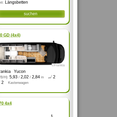
Längsbetten
tt:
suchen
.0 GD (4x4)
©Frankia
rankia
Yucon
5,93
2,02
2,84
2
/B/H):
/
/
m
2
Kastenwagen
70 4x4