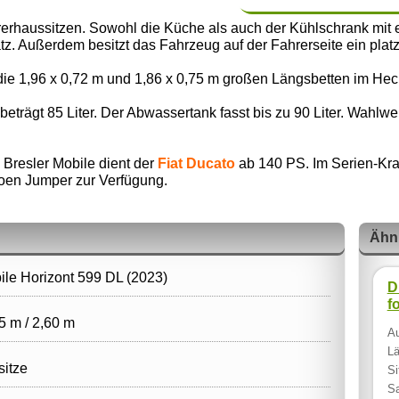
rerhaussitzen. Sowohl die Küche als auch der Kühlschrank mit
Platz. Außerdem besitzt das Fahrzeug auf der Fahrerseite ein p
ie 1,96 x 0,72 m und 1,86 x 0,75 m großen Längsbetten im Hec
trägt 85 Liter. Der Abwassertank fasst bis zu 90 Liter. Wahlwe
 Bresler Mobile dient der
Fiat Ducato
ab 140 PS. Im Serien-Kraft
troen Jumper zur Verfügung.
Ähn
ile Horizont 599 DL (2023)
D
f
5 m / 2,60 m
Au
Lä
sitze
Si
Sa