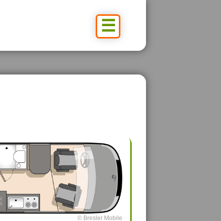
☰
© Bresler Mobile