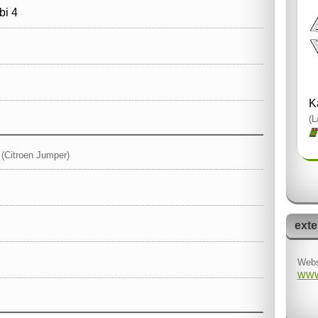
i 4
K
(L
o
(Citroen Jumper)
exte
Webs
www