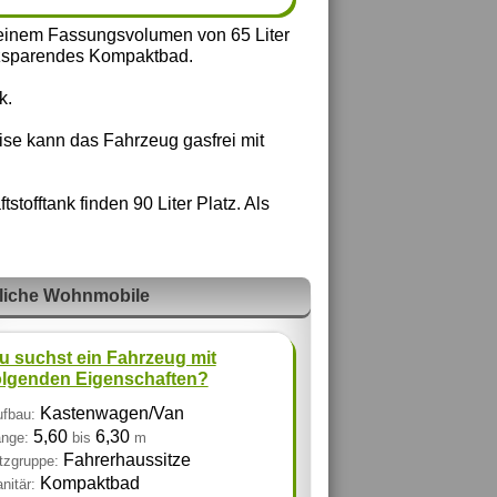
 einem Fassungsvolumen von 65 Liter
latzsparendes Kompaktbad.
k.
ise kann das Fahrzeug gasfrei mit
stofftank finden 90 Liter Platz. Als
liche Wohnmobile
u suchst ein Fahrzeug mit
olgenden Eigenschaften?
Kastenwagen/Van
fbau:
5,60
6,30
nge:
bis
m
Fahrerhaussitze
tzgruppe:
Kompaktbad
nitär: