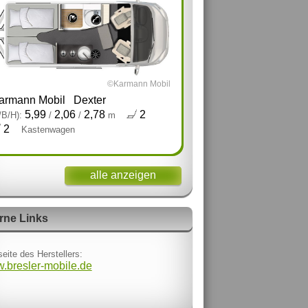
©Karmann Mobil
armann Mobil
Dexter
5,99
2,06
2,78
2
/B/H):
/
/
m
2
Kastenwagen
alle anzeigen
rne Links
eite des Herstellers:
.bresler-mobile.de