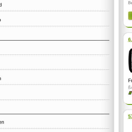
Be
d
o
6
n
F
(L
5
en