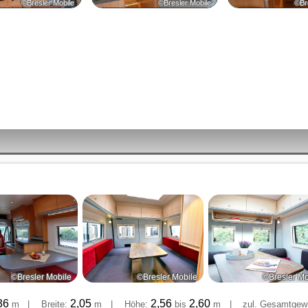
©Bresler Mobile
©Bresler Mobile
©Br
©Bresler Mobile
©Bresler Mobile
©Bresler Mo
36
2,05
2,56
2,60
m
|
Breite:
m
|
Höhe:
bis
m
|
zul. Gesamtgewi