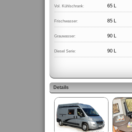
65 L
Vol. Kühlschrank:
85 L
Frischwasser:
90 L
Grauwasser:
90 L
Diesel Serie:
Details