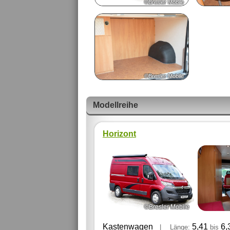
©Bresler Mobile
©Bresler Mobile
Modellreihe
Horizont
©Bresler Mobile
Kastenwagen
5,41
6,
|
Länge:
bis