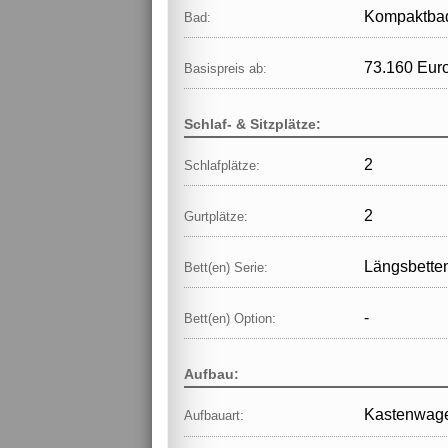
Kompaktba
Bad:
73.160 Eur
Basispreis ab:
Schlaf- & Sitzplätze:
2
Schlafplätze:
2
Gurtplätze:
Längsbette
Bett(en) Serie:
-
Bett(en) Option:
Aufbau:
Kastenwag
Aufbauart: