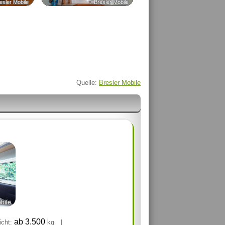
esler Mobile
©Bresler Mobile
Quelle:
Bresler Mobile
bile
ab 3.500
cht:
kg
|