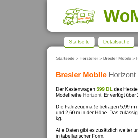
Wo
Startseite
Detailsuche
Startseite
>
Hersteller
>
Bresler Mobile
>
Bresler Mobile
Horizont
Der Kastenwagen
599 DL
des Herste
Modellreihe
Horizont
. Er verfügt über
Die Fahrzeugmaße betragen 5,99 m in 
und 2,60 m in der Höhe. Das zulässig
kg.
Alle Daten gibt es zusätzlich weiter u
in tabellarischer Form.