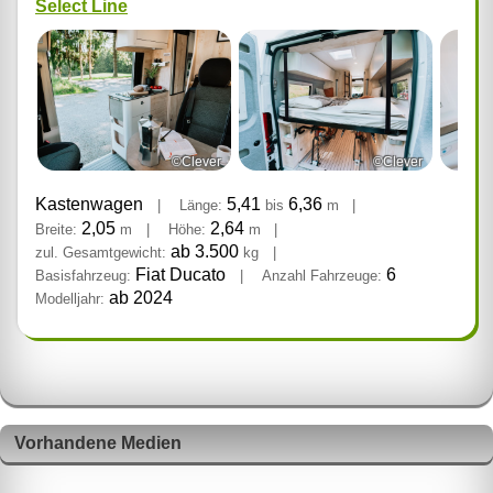
Select Line
©Clever
©Clever
Kastenwagen
5,41
6,36
|
Länge:
bis
m
|
2,05
2,64
Breite:
m
|
Höhe:
m
|
ab 3.500
zul. Gesamtgewicht:
kg
|
Fiat Ducato
6
Basisfahrzeug:
|
Anzahl Fahrzeuge:
ab 2024
Modelljahr:
Vorhandene Medien