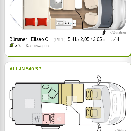
©Bürstner
Bürstner
Eliseo C
5,41
2,05
2,65
4
(L/B/H):
/
/
m
2
/5
Kastenwagen
ALL-IN 540 SP
©Adria