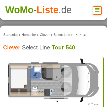
WoMo
-
Liste
.de
☰
Startseite
>
Hersteller
>
Clever
>
Select Line
> Tour 540
Clever
Select Line
Tour 540
© Clever