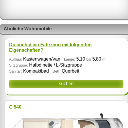
Ähnliche Wohnmobile
Du suchst ein Fahrzeug mit folgenden
Eigenschaften?
Kastenwagen/Van
5,10
5,80
Aufbau:
Länge:
bis
m
Halbdinette / L‑Sitzgruppe
Sitzgruppe:
Kompaktbad
Querbett
Sanitär:
Bett:
suchen
C 540