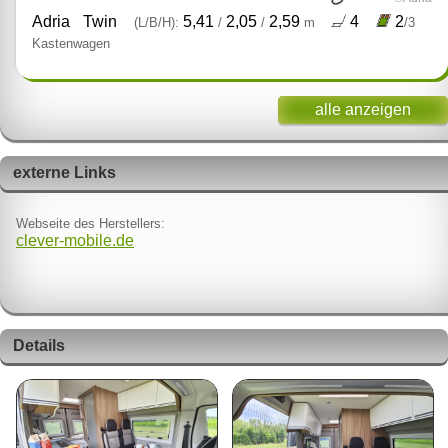
Adria
Twin
5,41
2,05
2,59
4
2
(L/B/H):
/
/
m
/3
Kastenwagen
alle anzeigen
externe Links
Webseite des Herstellers:
clever-mobile.de
Details