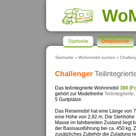
Wo
Startseite
Detailsuche
Startseite
>
Wohnmobil suchen
>
Challen
Challenger
Teilintegriert
Das teilintegrierte Wohnmobil
380 (F
gehört zur Modellreihe
Teilintegrierte
.
5 Gurtplätze.
Das Reisemobil hat eine Länge von 7,
eine Höhe von 2,92 m. Die Stehhöhe i
Masse im fahrbereiten Zustand liegt b
der Basisausführung bei ca. 450 kg. 
zusätzliches Zubehör die Zuladung re