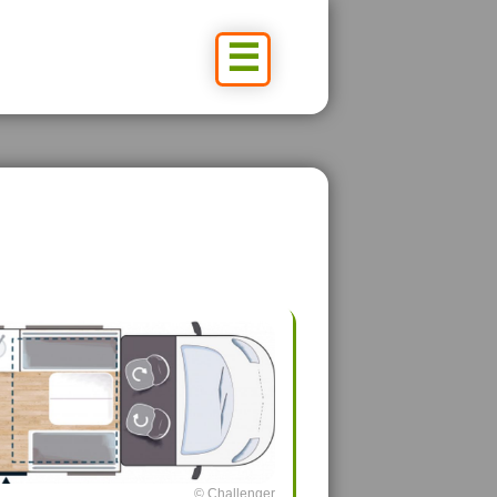
☰
© Challenger