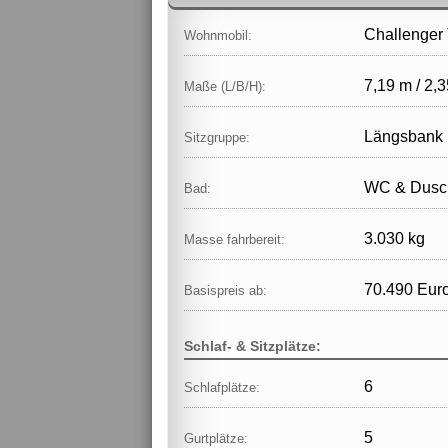
Challenger T
Wohnmobil:
7,19 m / 2,3
Maße (L/B/H):
Längsbank
Sitzgruppe:
WC & Dusch
Bad:
3.030 kg
Masse fahrbereit:
70.490 Eur
Basispreis ab:
Schlaf- & Sitzplätze:
6
Schlafplätze:
5
Gurtplätze: