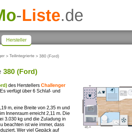
Mo
-
Liste
.de
Hersteller
ger
>
Teilintegrierte
> 380 (Ford)
e
380 (Ford)
ord)
des Herstellers
Challenger
 Es verfügt über 6 Schlaf- und
19 m, eine Breite von 2,35 m und
m Innenraum erreicht 2,11 m. Die
ei 3.030 kg und die Zuladung in
Zu beachten ist wie immer, dass
duziert. Wer viel Gepäck auf