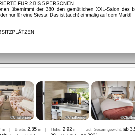
GRIERTE FÜR 2 BIS 5 PERSONEN
tionen übernimmt der 380 den gemütlichen XXL-Salon des b
der nur für eine Siesta: Das ist (auch) einmalig auf dem Markt!
RSITZPLÄTZEN
©Challenger
©Challenger
©Challe
9
2,35
2,92
ab 3
m
|
Breite:
m
|
Höhe:
m
|
zul. Gesamtgewicht: