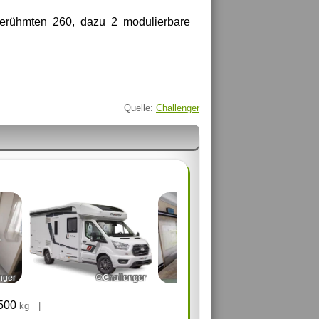
erühmten 260, dazu 2 modulierbare
Quelle:
Challenger
nger
©Challenger
©Challenger
.500
kg
|