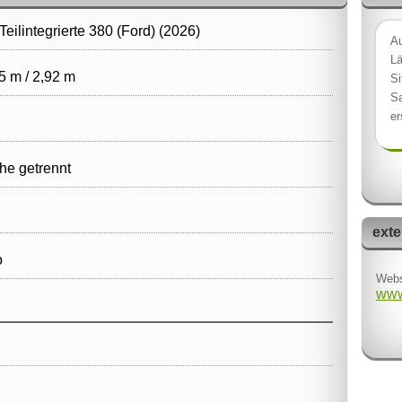
eilintegrierte 380 (Ford) (2026)
Au
Lä
5 m / 2,92 m
Si
Sa
er
e getrennt
exte
o
Webs
www