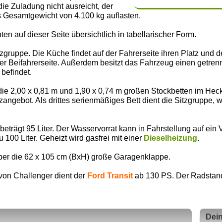
 Zuladung nicht ausreicht, der
s Gesamtgewicht von 4.100 kg auflasten.
ten auf dieser Seite übersichtlich in tabellarischer Form.
zgruppe. Die Küche findet auf der Fahrerseite ihren Platz und 
er Beifahrerseite. Außerdem besitzt das Fahrzeug einen getre
 befindet.
die 2,00 x 0,81 m und 1,90 x 0,74 m großen Stockbetten im He
zangebot. Als drittes serienmäßiges Bett dient die Sitzgruppe, w
rägt 95 Liter. Der Wasservorrat kann in Fahrstellung auf ein V
 100 Liter. Geheizt wird gasfrei mit einer
Dieselheizung
.
ber die 62 x 105 cm (BxH) große Garagenklappe.
 von Challenger dient der
Ford Transit
ab 130 PS. Der Radstand 
Dein