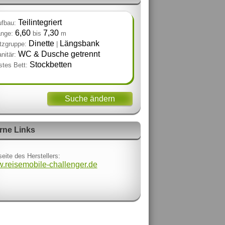
Teilintegriert
fbau:
6,60
7,30
nge:
bis
m
Dinette
Längsbank
tzgruppe:
|
WC & Dusche getrennt
nitär:
Stockbetten
stes Bett:
Suche ändern
rne Links
eite des Herstellers:
.reisemobile-challenger.de