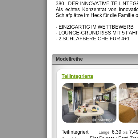
380 - DER INNOVATIVE TEILINTE
Als echtes Konzentrat von Innova
Schlafplätze im Heck für die Familie o
- EINZIGARTIG IM WETTBEWERB
- LOUNGE-GRUNDRISS MIT 5 FAH
- 2 SCHLAFBEREICHE FÜR 4+1
Modellreihe
Teilintegrierte
©Challenger
Teilintegriert
6,39
7,4
|
Länge:
bis