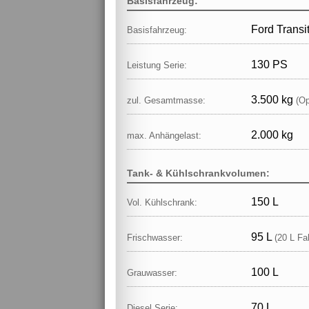
Basisfahrzeug:
Ford Transi
Basisfahrzeug:
130 PS
Leistung Serie:
3.500 kg
zul. Gesamtmasse:
(Op
2.000 kg
max. Anhängelast:
Tank- & Kühlschrankvolumen:
150 L
Vol. Kühlschrank:
95 L
Frischwasser:
(20 L Fa
100 L
Grauwasser:
70 L
Diesel Serie: