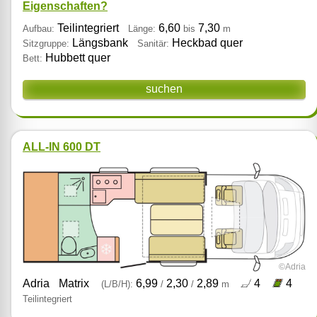
Eigenschaften?
Teilintegriert
6,60
7,30
Aufbau:
Länge:
bis
m
Längsbank
Heckbad quer
Sitzgruppe:
Sanitär:
Hubbett quer
Bett:
suchen
ALL-IN 600 DT
©Adria
Adria
Matrix
6,99
2,30
2,89
4
4
(L/B/H):
/
/
m
Teilintegriert