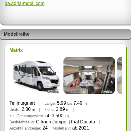
de.adria-mobil.com
Modellreihe
Matrix
©Adria
©Adria
Teilintegriert
5,99
7,49
|
Länge:
bis
m
|
2,30
2,89
Breite:
m
|
Höhe:
m
|
ab 3.500
zul. Gesamtgewicht:
kg
|
Citroen Jumper
Fiat Ducato
Basisfahrzeug:
|
|
24
ab 2021
Anzahl Fahrzeuge:
Modelljahr: