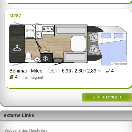
M287
©Benimar
Benimar
Mileo
6,96
2,30
2,89
4
(L/B/H):
/
/
m
4
Teilintegriert
alle anzeigen
externe Links
Webseite des Herstellers: