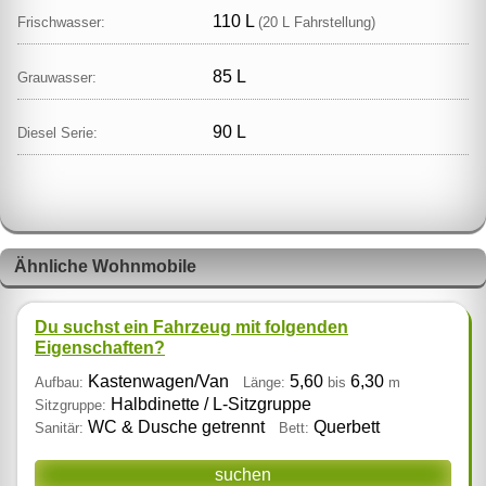
110 L
Frischwasser:
(20 L Fahrstellung)
85 L
Grauwasser:
90 L
Diesel Serie:
Ähnliche Wohnmobile
Du suchst ein Fahrzeug mit folgenden
Eigenschaften?
Kastenwagen/Van
5,60
6,30
Aufbau:
Länge:
bis
m
Halbdinette / L‑Sitzgruppe
Sitzgruppe:
WC & Dusche getrennt
Querbett
Sanitär:
Bett:
suchen