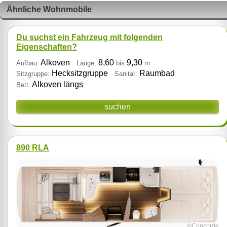
Ähnliche Wohnmobile
Du suchst ein Fahrzeug mit folgenden
Eigenschaften?
Alkoven
8,60
9,30
Aufbau:
Länge:
bis
m
Hecksitzgruppe
Raumbad
Sitzgruppe:
Sanitär:
Alkoven längs
Bett:
suchen
890 RLA
©Concorde