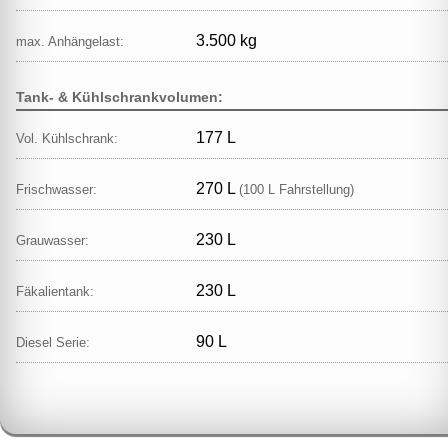
3.500 kg
max. Anhängelast:
Tank- & Kühlschrankvolumen:
177 L
Vol. Kühlschrank:
270 L
Frischwasser:
(100 L Fahrstellung)
230 L
Grauwasser:
230 L
Fäkalientank:
90 L
Diesel Serie: