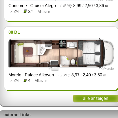
Concorde
Cruiser Atego
8,99
2,50
3,86
(L/B/H):
/
/
m
2
2
/4
/4
Alkoven
88 DL
©Morelo
Morelo
Palace Alkoven
8,97
2,40
3,50
(L/B/H):
/
/
m
2
4
/4
Alkoven
alle anzeigen
externe Links