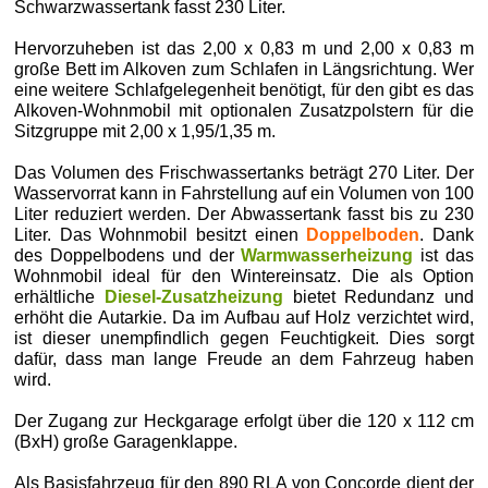
Schwarzwassertank fasst 230 Liter.
Hervorzuheben ist das 2,00 x 0,83 m und 2,00 x 0,83 m
große Bett im Alkoven zum Schlafen in Längsrichtung. Wer
eine weitere Schlafgelegenheit benötigt, für den gibt es das
Alkoven-Wohnmobil mit optionalen Zusatzpolstern für die
Sitzgruppe mit 2,00 x 1,95/1,35 m.
Das Volumen des Frischwassertanks beträgt 270 Liter. Der
Wasservorrat kann in Fahrstellung auf ein Volumen von 100
Liter reduziert werden. Der Abwassertank fasst bis zu 230
Liter. Das Wohnmobil besitzt einen
Doppelboden
. Dank
des Doppelbodens und der
Warmwasserheizung
ist das
Wohnmobil ideal für den Wintereinsatz. Die als Option
erhältliche
Diesel-Zusatzheizung
bietet Redundanz und
erhöht die Autarkie. Da im Aufbau auf Holz verzichtet wird,
ist dieser unempfindlich gegen Feuchtigkeit. Dies sorgt
dafür, dass man lange Freude an dem Fahrzeug haben
wird.
Der Zugang zur Heckgarage erfolgt über die 120 x 112 cm
(BxH) große Garagenklappe.
Als Basisfahrzeug für den 890 RLA von Concorde dient der