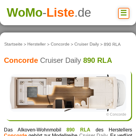
WoMo
-
Liste
.de
☰
Startseite
>
Hersteller
>
Concorde
>
Cruiser Daily
> 890 RLA
Concorde
Cruiser Daily
890 RLA
© Concorde
Das Alkoven-Wohnmobil
890 RLA
des Herstellers
Concorde
gehört zur Modellreihe
Cruiser Daily
. Es verfügt