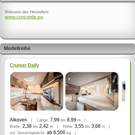
Webseite des Herstellers:
www.concorde.eu
Modellreihe
Cruiser Daily
©Concorde
©Concorde
Alkoven
7,99
8,99
|
Länge:
bis
m
|
2,38
2,42
3,55
3,68
Breite:
bis
m
|
Höhe:
bis
m
|
ab 6.500
zul. Gesamtgewicht:
kg
|