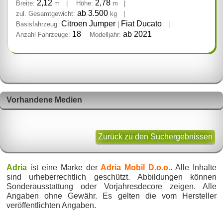
2,12
2,78
Breite:
m
|
Höhe:
m
|
ab 3.500
zul. Gesamtgewicht:
kg
|
Citroen Jumper
Fiat Ducato
Basisfahrzeug:
|
|
18
ab 2021
Anzahl Fahrzeuge:
Modelljahr:
Vorhandene Medien
Zurück zu den Suchergebnissen
Adria
ist eine Marke der
Adria Mobil D.o.o.
. Alle Inhalte
sind urheberrechtlich geschützt. Abbildungen können
Sonderausstattung oder Vorjahresdecore zeigen. Alle
Angaben ohne Gewähr. Es gelten die vom Hersteller
veröffentlichten Angaben.