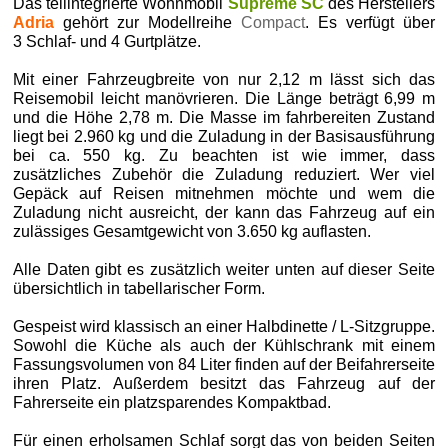
Das teilintegrierte Wohnmobil
Supreme SC
des Herstellers
Adria
gehört zur Modellreihe
Compact
. Es verfügt über
3 Schlaf- und 4 Gurtplätze.
Mit einer Fahrzeugbreite von nur 2,12 m lässt sich das
Reisemobil leicht manövrieren. Die Länge beträgt 6,99 m
und die Höhe 2,78 m. Die Masse im fahrbereiten Zustand
liegt bei 2.960 kg und die Zuladung in der Basisausführung
bei ca. 550 kg. Zu beachten ist wie immer, dass
zusätzliches Zubehör die Zuladung reduziert. Wer viel
Gepäck auf Reisen mitnehmen möchte und wem die
Zuladung nicht ausreicht, der kann das Fahrzeug auf ein
zulässiges Gesamtgewicht von 3.650 kg auflasten.
Alle Daten gibt es zusätzlich weiter unten auf dieser Seite
übersichtlich in tabellarischer Form.
Gespeist wird klassisch an einer Halbdinette / L-Sitzgruppe.
Sowohl die Küche als auch der Kühlschrank mit einem
Fassungsvolumen von 84 Liter finden auf der Beifahrerseite
ihren Platz. Außerdem besitzt das Fahrzeug auf der
Fahrerseite ein platzsparendes Kompaktbad.
Für einen erholsamen Schlaf sorgt das von beiden Seiten