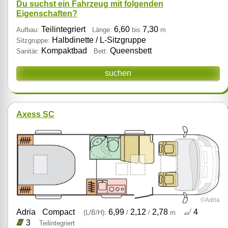
Du suchst ein Fahrzeug mit folgenden
Eigenschaften?
Teilintegriert
6,60
7,30
Aufbau:
Länge:
bis
m
Halbdinette / L‑Sitzgruppe
Sitzgruppe:
Kompaktbad
Queensbett
Sanitär:
Bett:
suchen
Axess SC
©Adria
Adria
Compact
6,99
2,12
2,78
4
(L/B/H):
/
/
m
3
Teilintegriert