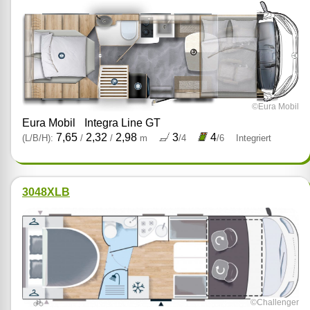
©Eura Mobil
Eura Mobil
Integra Line GT
7,65
2,32
2,98
3
4
(L/B/H):
/
/
m
/4
/6
Integriert
3048XLB
©Challenger