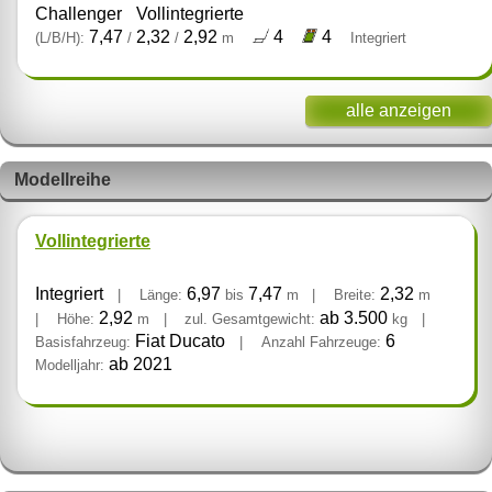
Challenger
Vollintegrierte
7,47
2,32
2,92
4
4
(L/B/H):
/
/
m
Integriert
alle anzeigen
Modellreihe
Vollintegrierte
Integriert
6,97
7,47
2,32
|
Länge:
bis
m
|
Breite:
m
2,92
ab 3.500
|
Höhe:
m
|
zul. Gesamtgewicht:
kg
|
Fiat Ducato
6
Basisfahrzeug:
|
Anzahl Fahrzeuge:
ab 2021
Modelljahr: