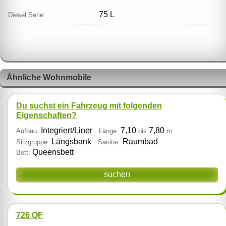
75 L
Diesel Serie:
Ähnliche Wohnmobile
Du suchst ein Fahrzeug mit folgenden
Eigenschaften?
Integriert/Liner
7,10
7,80
Aufbau:
Länge:
bis
m
Längsbank
Raumbad
Sitzgruppe:
Sanitär:
Queensbett
Bett:
suchen
726 QF